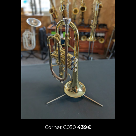
Cornet C050
439€